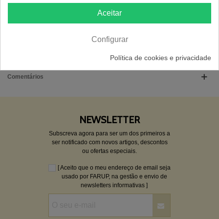
Aceitar
FICHA INFORMATIVA
Material
Plástico
Configurar
Peso
0.017 Kg
Política de cookies e privacidade
Comentários
NEWSLETTER
Subscreva agora para ser um dos primeiros a
ser notificado com novos artigos, descontos
ou ofertas especiais.
[ Aceito que o meu endereço de email seja
usado por FARUP, na gestão e envio de
newsletters informativas ]