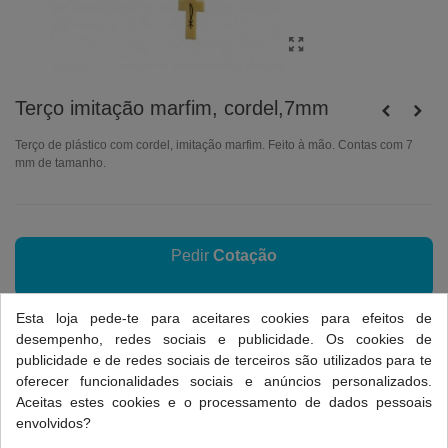
Terço imitação marfim, cordel,7mm
Terço de plástico com cordel, imitação marfim. Feito à mão. Contas com 7
mm de tamanho.
Pedir
Cotação
Esta loja pede-te para aceitares cookies para efeitos de
desempenho, redes sociais e publicidade. Os cookies de
Referência:
T1.1077/F/M
publicidade e de redes sociais de terceiros são utilizados para te
Favorito
0
Adicionar a Comparar
0
oferecer funcionalidades sociais e anúncios personalizados.
Aceitas estes cookies e o processamento de dados pessoais
envolvidos?
Dados do produto