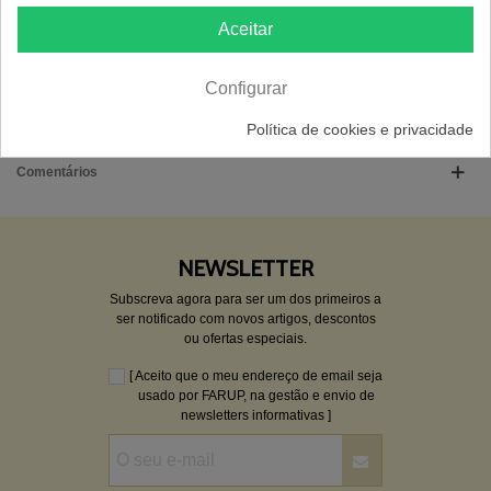
Aceitar
FICHA INFORMATIVA
Material
Cristal
Configurar
Peso
0.027 Kg
Política de cookies e privacidade
Comentários
NEWSLETTER
Subscreva agora para ser um dos primeiros a
ser notificado com novos artigos, descontos
ou ofertas especiais.
[ Aceito que o meu endereço de email seja
usado por FARUP, na gestão e envio de
newsletters informativas ]