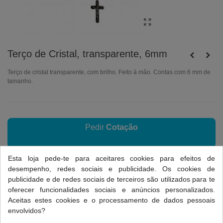
Terço de Cristal, transparente, 6mm
Terço de cristal transparente, com brilho. Feito à mão. Contas com 6 mm de
tamanho.
Pedir
Cotação
Esta loja pede-te para aceitares cookies para efeitos de
desempenho, redes sociais e publicidade. Os cookies de
Referência:
T1.1001
publicidade e de redes sociais de terceiros são utilizados para te
Favorito
0
Adicionar a Comparar
0
oferecer funcionalidades sociais e anúncios personalizados.
Aceitas estes cookies e o processamento de dados pessoais
envolvidos?
Dados do produto