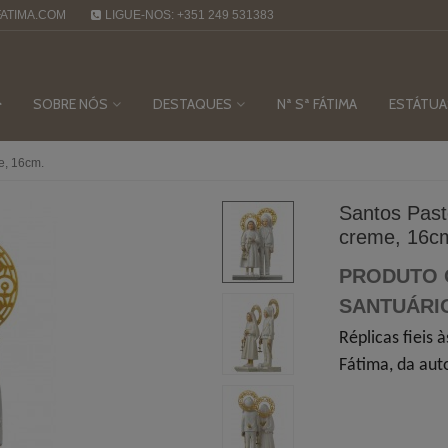
ATIMA.COM
LIGUE-NOS: +351 249 531383
SOBRE NÓS
DESTAQUES
Nª Sª FÁTIMA
ESTÁTUA
e, 16cm.
Santos Past
creme, 16c
PRODUTO 
SANTUÁRI
Réplicas fieis 
Fátima, da auto