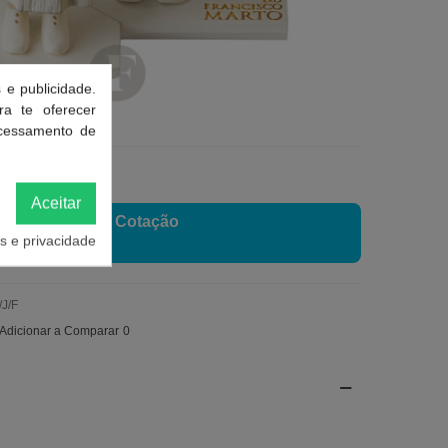
 e publicidade.
ra te oferecer
ocessamento de
s
Aceitar
Pedir
Cotação
es e privacidade
/J/F
Adicionar a Comparar
0