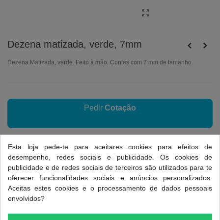
Dezena matizada, verde, 7mm
Dezena Matizada, verde. Feito à mão. Contas com 7 mm de tamanho.
Pedir
Cotação
Esta loja pede-te para aceitares cookies para efeitos de
Referência:
D1.1396
desempenho, redes sociais e publicidade. Os cookies de
Favorito
0
Adicionar a Comparar
0
publicidade e de redes sociais de terceiros são utilizados para te
oferecer funcionalidades sociais e anúncios personalizados.
Aceitas estes cookies e o processamento de dados pessoais
Dados do produto
envolvidos?
FICHA INFORMATIVA